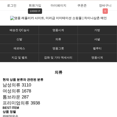
로그인
회원가입
마이페이지
쿠폰존
장바구니
10000 P
0
배송전 QC실사
명품시계
가방
신발
의류
샤넬
에르메스
명품그릇
벨루티
지갑 및 벨트
잡화 및 기타 액세서리
명품시계
의류
현재 상품 분류와 관련된 분류
남성의류
3110
여성의류
1678
톰브라운
287
프리미엄의류
3938
BEST ITEM
상품 정렬
판매많은순