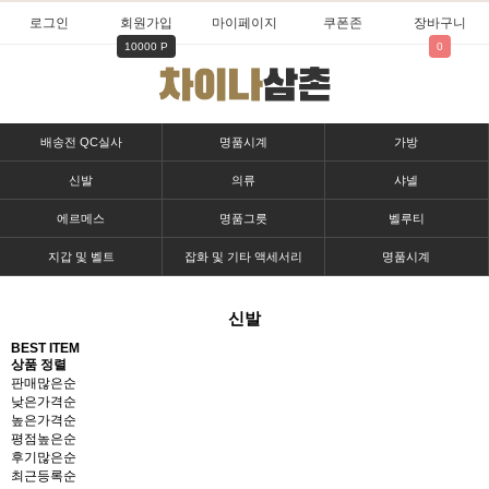
로그인
회원가입
마이페이지
쿠폰존
장바구니
10000 P
0
배송전 QC실사
명품시계
가방
신발
의류
샤넬
에르메스
명품그릇
벨루티
지갑 및 벨트
잡화 및 기타 액세서리
명품시계
신발
BEST ITEM
상품 정렬
판매많은순
낮은가격순
높은가격순
평점높은순
후기많은순
최근등록순