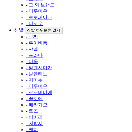
- 그 외 브랜드
- 미우미우
- 로로피아나
- 더로우
신발
신발 하위분류 열기
- 구찌
- 루이비통
- 샤넬
- 프라다
- 디올
- 발렌시아가
- 발렌티노
- 지미추
- 미우미우
- 로저비비에
- 끌로에
- 페라가모
- 토즈
- 버버리
- 지방시
- 펜디