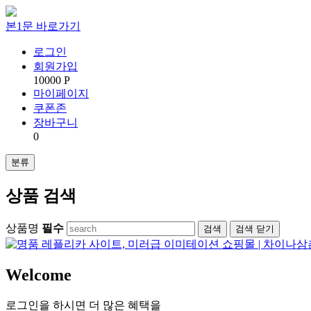
본1문 바로가기
로그인
회원가입
10000 P
마이페이지
쿠폰존
장바구니
0
분류
상품 검색
상품명
필수
검색
닫기
Welcome
로그인을 하시면 더 많은 혜택을