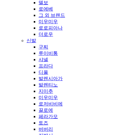
델보
로에베
그 외 브랜드
미우미우
로로피아나
더로우
신발
구찌
루이비통
샤넬
프라다
디올
발렌시아가
발렌티노
지미추
미우미우
로저비비에
끌로에
페라가모
토즈
버버리