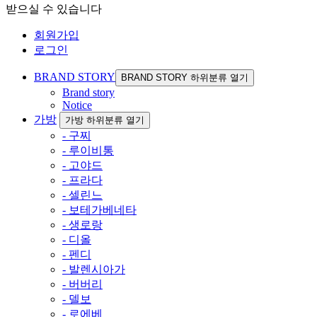
받으실 수 있습니다
회원가입
로그인
BRAND STORY
BRAND STORY 하위분류 열기
Brand story
Notice
가방
가방 하위분류 열기
- 구찌
- 루이비통
- 고야드
- 프라다
- 셀린느
- 보테가베네타
- 생로랑
- 디올
- 펜디
- 발렌시아가
- 버버리
- 델보
- 로에베