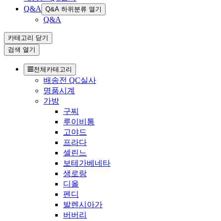
Q&A
Q&A 하위분류 열기
Q&A
카테고리
닫기
검색
열기
전체카테고리
배송전 QC실사
명품시계
가방
구찌
루이비통
고야드
프라다
셀린느
보테가베네타
생로랑
디올
펜디
발렌시아가
버버리