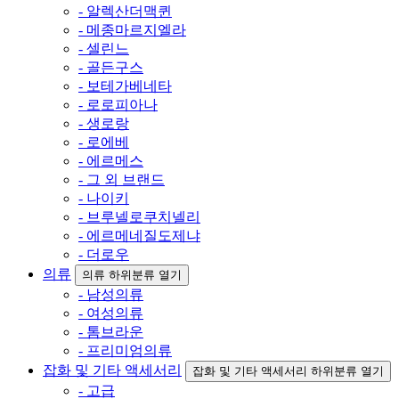
- 알렉산더맥퀸
- 메종마르지엘라
- 셀린느
- 골든구스
- 보테가베네타
- 로로피아나
- 생로랑
- 로에베
- 에르메스
- 그 외 브랜드
- 나이키
- 브루넬로쿠치넬리
- 에르메네질도제냐
- 더로우
의류
의류 하위분류 열기
- 남성의류
- 여성의류
- 톰브라운
- 프리미엄의류
잡화 및 기타 액세서리
잡화 및 기타 액세서리 하위분류 열기
- 고급