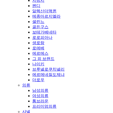
지방시
펜디
알렉산더맥퀸
메종마르지엘라
셀린느
골든구스
보테가베네타
로로피아나
생로랑
로에베
에르메스
그 외 브랜드
나이키
브루넬로쿠치넬리
에르메네질도제냐
더로우
의류
남성의류
여성의류
톰브라운
프리미엄의류
샤넬