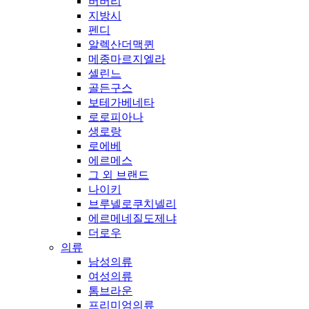
버버리
지방시
펜디
알렉산더맥퀸
메종마르지엘라
셀린느
골든구스
보테가베네타
로로피아나
생로랑
로에베
에르메스
그 외 브랜드
나이키
브루넬로쿠치넬리
에르메네질도제냐
더로우
의류
남성의류
여성의류
톰브라운
프리미엄의류