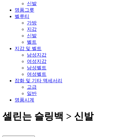
신발
명품그릇
벨루티
가방
지갑
신발
벨트
지갑 및 벨트
남성지갑
여성지갑
남성벨트
여성벨트
잡화 및 기타 액세서리
고급
일반
명품시계
셀린는 슬링백 > 신발