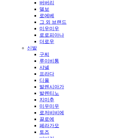
버버리
델보
로에베
그 외 브랜드
미우미우
로로피아나
더로우
신발
구찌
루이비통
샤넬
프라다
디올
발렌시아가
발렌티노
지미추
미우미우
로저비비에
끌로에
페라가모
토즈