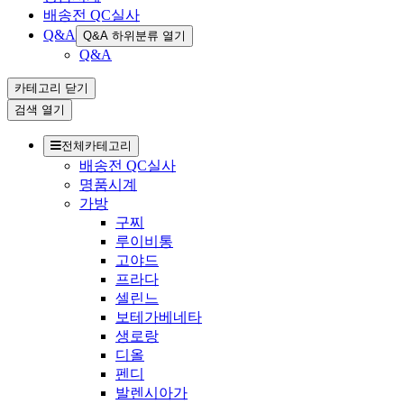
배송전 QC실사
Q&A
Q&A 하위분류 열기
Q&A
카테고리
닫기
검색
열기
전체카테고리
배송전 QC실사
명품시계
가방
구찌
루이비통
고야드
프라다
셀린느
보테가베네타
생로랑
디올
펜디
발렌시아가