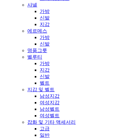
샤넬
가방
신발
지갑
에르메스
가방
신발
명품그릇
벨루티
가방
지갑
신발
벨트
지갑 및 벨트
남성지갑
여성지갑
남성벨트
여성벨트
잡화 및 기타 액세서리
고급
일반