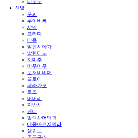
더로우
신발
구찌
루이비통
샤넬
프라다
디올
발렌시아가
발렌티노
지미추
미우미우
로저비비에
끌로에
페라가모
토즈
버버리
지방시
펜디
알렉산더맥퀸
메종마르지엘라
셀린느
골든구스