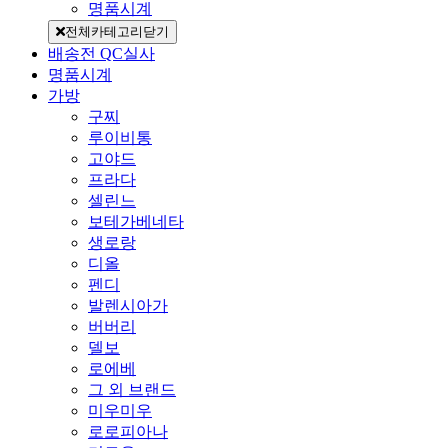
명품시계
전체카테고리닫기
배송전 QC실사
명품시계
가방
구찌
루이비통
고야드
프라다
셀린느
보테가베네타
생로랑
디올
펜디
발렌시아가
버버리
델보
로에베
그 외 브랜드
미우미우
로로피아나