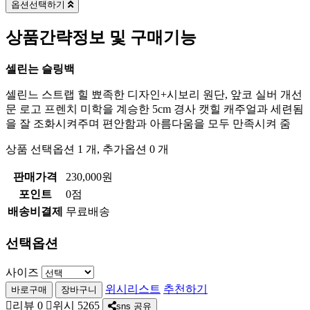
옵션선택하기
상품간략정보 및 구매기능
셀린는 슬링백
셀린느 스트랩 힐 뾰족한 디자인+시보리 원단, 앞코 실버 개선
문 로고 프렌치 미학을 계승한 5cm 경사 캣힐 캐주얼과 세련됨
을 잘 조화시켜주며 편안함과 아름다움을 모두 만족시켜 줌
상품 선택옵션 1 개, 추가옵션 0 개
판매가격
230,000원
포인트
0점
배송비결제
무료배송
선택옵션
사이즈
위시리스트
추천하기
리뷰
0
위시
5265
sns 공유