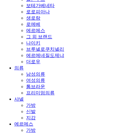
보테가베네타
로로피아나
생로랑
로에베
에르메스
그 외 브랜드
나이키
브루넬로쿠치넬리
에르메네질도제냐
더로우
의류
남성의류
여성의류
톰브라운
프리미엄의류
샤넬
가방
신발
지갑
에르메스
가방