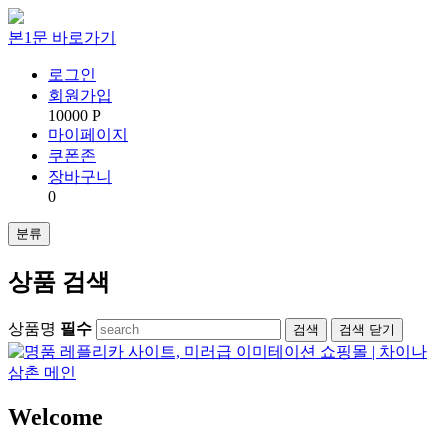
본1문 바로가기
로그인
회원가입
10000 P
마이페이지
쿠폰존
장바구니
0
분류
상품 검색
상품명
필수
검색
닫기
Welcome