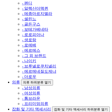
- 펜디
- 알렉산더맥퀸
- 메종마르지엘라
- 셀린느
- 골든구스
- 보테가베네타
- 로로피아나
- 생로랑
- 로에베
- 에르메스
- 그 외 브랜드
- 나이키
- 브루넬로쿠치넬리
- 에르메네질도제냐
- 더로우
의류
의류 하위분류 열기
- 남성의류
- 여성의류
- 톰브라운
- 프리미엄의류
잡화 및 기타 액세서리
잡화 및 기타 액세서리 하위분류 열기