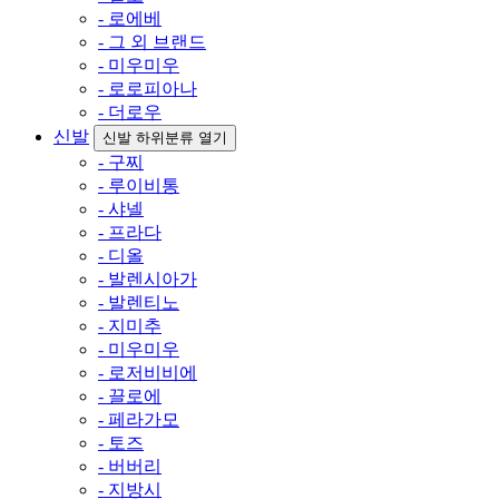
- 로에베
- 그 외 브랜드
- 미우미우
- 로로피아나
- 더로우
신발
신발 하위분류 열기
- 구찌
- 루이비통
- 샤넬
- 프라다
- 디올
- 발렌시아가
- 발렌티노
- 지미추
- 미우미우
- 로저비비에
- 끌로에
- 페라가모
- 토즈
- 버버리
- 지방시