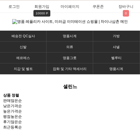
로그인
회원가입
마이페이지
쿠폰존
장바구니
10000 P
0
배송전 QC실사
명품시계
가방
신발
의류
샤넬
에르메스
명품그릇
벨루티
지갑 및 벨트
잡화 및 기타 액세서리
명품시계
셀린느
상품 정렬
판매많은순
낮은가격순
높은가격순
평점높은순
후기많은순
최근등록순