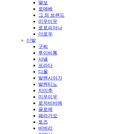
델보
로에베
그 외 브랜드
미우미우
로로피아나
더로우
신발
구찌
루이비통
샤넬
프라다
디올
발렌시아가
발렌티노
지미추
미우미우
로저비비에
끌로에
페라가모
토즈
버버리