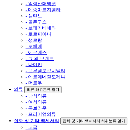
- 알렉산더맥퀸
- 메종마르지엘라
- 셀린느
- 골든구스
- 보테가베네타
- 로로피아나
- 생로랑
- 로에베
- 에르메스
- 그 외 브랜드
- 나이키
- 브루넬로쿠치넬리
- 에르메네질도제냐
- 더로우
의류
의류 하위분류 열기
- 남성의류
- 여성의류
- 톰브라운
- 프리미엄의류
잡화 및 기타 액세서리
잡화 및 기타 액세서리 하위분류 열기
- 고급