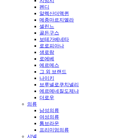
지방시
펜디
알렉산더맥퀸
메종마르지엘라
셀린느
골든구스
보테가베네타
로로피아나
생로랑
로에베
에르메스
그 외 브랜드
나이키
브루넬로쿠치넬리
에르메네질도제냐
더로우
의류
남성의류
여성의류
톰브라운
프리미엄의류
샤넬