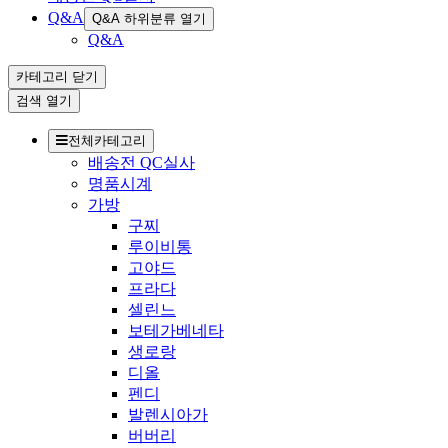
Q&A
Q&A 하위분류 열기
Q&A
카테고리
닫기
검색
열기
전체카테고리
배송전 QC실사
명품시계
가방
구찌
루이비통
고야드
프라다
셀린느
보테가베네타
생로랑
디올
펜디
발렌시아가
버버리