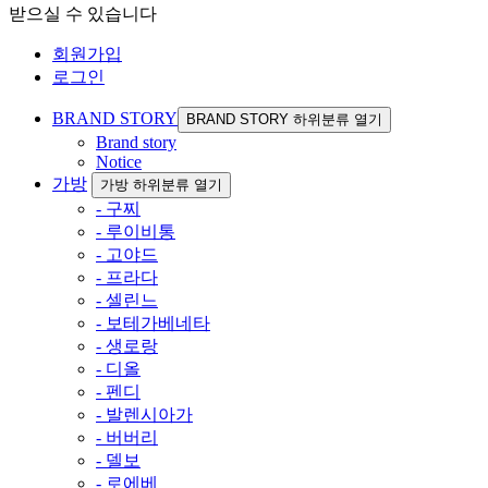
받으실 수 있습니다
회원가입
로그인
BRAND STORY
BRAND STORY 하위분류 열기
Brand story
Notice
가방
가방 하위분류 열기
- 구찌
- 루이비통
- 고야드
- 프라다
- 셀린느
- 보테가베네타
- 생로랑
- 디올
- 펜디
- 발렌시아가
- 버버리
- 델보
- 로에베