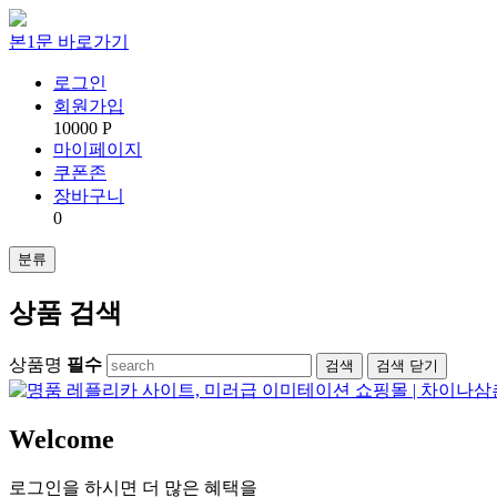
본1문 바로가기
로그인
회원가입
10000 P
마이페이지
쿠폰존
장바구니
0
분류
상품 검색
상품명
필수
검색
닫기
Welcome
로그인을 하시면 더 많은 혜택을