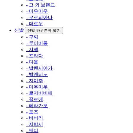
- 그 외 브랜드
- 미우미우
- 로로피아나
- 더로우
신발
신발 하위분류 열기
- 구찌
- 루이비통
- 샤넬
- 프라다
- 디올
- 발렌시아가
- 발렌티노
- 지미추
- 미우미우
- 로저비비에
- 끌로에
- 페라가모
- 토즈
- 버버리
- 지방시
- 펜디