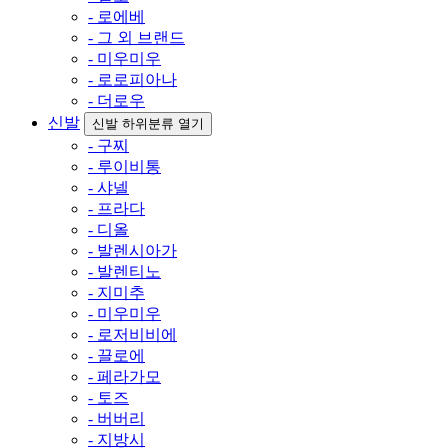
- 로에베
- 그 외 브랜드
- 미우미우
- 로로피아나
- 더로우
신발
신발 하위분류 열기
- 구찌
- 루이비통
- 샤넬
- 프라다
- 디올
- 발렌시아가
- 발렌티노
- 지미추
- 미우미우
- 로저비비에
- 끌로에
- 페라가모
- 토즈
- 버버리
- 지방시