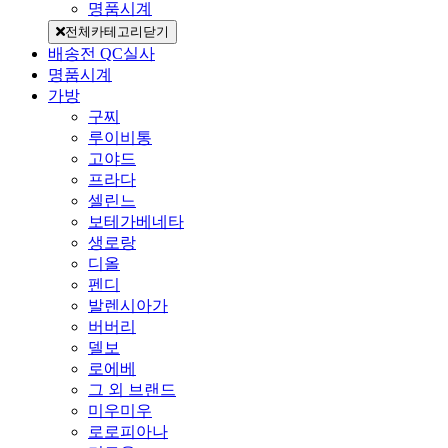
명품시계
전체카테고리닫기
배송전 QC실사
명품시계
가방
구찌
루이비통
고야드
프라다
셀린느
보테가베네타
생로랑
디올
펜디
발렌시아가
버버리
델보
로에베
그 외 브랜드
미우미우
로로피아나