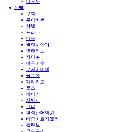
더로우
신발
구찌
루이비통
샤넬
프라다
디올
발렌시아가
발렌티노
지미추
미우미우
로저비비에
끌로에
페라가모
토즈
버버리
지방시
펜디
알렉산더맥퀸
메종마르지엘라
셀린느
골든구스