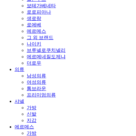
보테가베네타
로로피아나
생로랑
로에베
에르메스
그 외 브랜드
나이키
브루넬로쿠치넬리
에르메네질도제냐
더로우
의류
남성의류
여성의류
톰브라운
프리미엄의류
샤넬
가방
신발
지갑
에르메스
가방