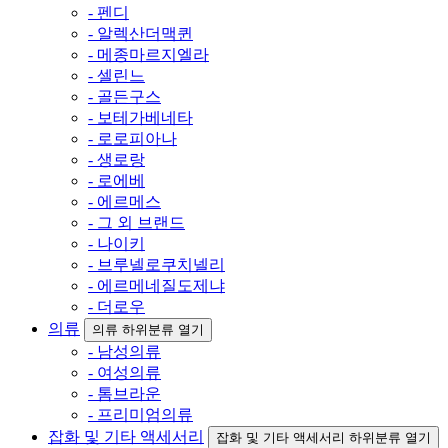
- 펜디
- 알렉산더맥퀸
- 메종마르지엘라
- 셀린느
- 골든구스
- 보테가베네타
- 로로피아나
- 생로랑
- 로에베
- 에르메스
- 그 외 브랜드
- 나이키
- 브루넬로쿠치넬리
- 에르메네질도제냐
- 더로우
의류
의류 하위분류 열기
- 남성의류
- 여성의류
- 톰브라운
- 프리미엄의류
잡화 및 기타 액세서리
잡화 및 기타 액세서리 하위분류 열기