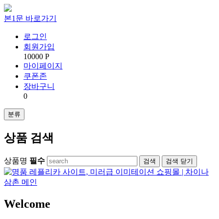
본1문 바로가기
로그인
회원가입
10000 P
마이페이지
쿠폰존
장바구니
0
분류
상품 검색
상품명
필수
검색
닫기
Welcome