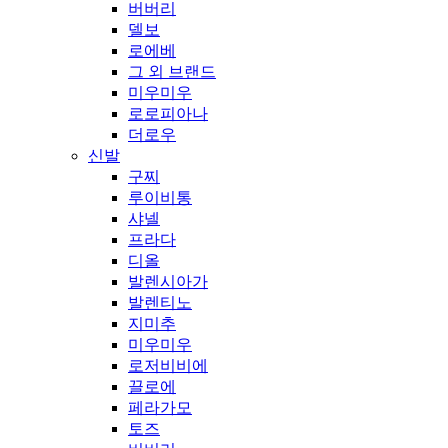
버버리
델보
로에베
그 외 브랜드
미우미우
로로피아나
더로우
신발
구찌
루이비통
샤넬
프라다
디올
발렌시아가
발렌티노
지미추
미우미우
로저비비에
끌로에
페라가모
토즈