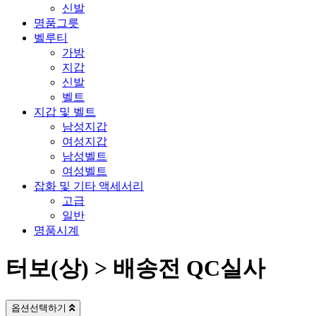
신발
명품그릇
벨루티
가방
지갑
신발
벨트
지갑 및 벨트
남성지갑
여성지갑
남성벨트
여성벨트
잡화 및 기타 액세서리
고급
일반
명품시계
터보(상) > 배송전 QC실사
옵션선택하기