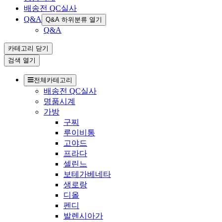
배송전 QC실사
Q&A
Q&A 하위분류 열기
Q&A
카테고리
닫기
검색
열기
전체카테고리
배송전 QC실사
명품시계
가방
구찌
루이비통
고야드
프라다
셀린느
보테가베네타
생로랑
디올
펜디
발렌시아가