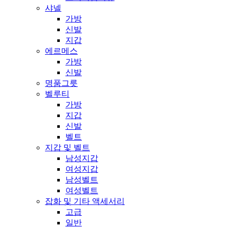
샤넬
가방
신발
지갑
에르메스
가방
신발
명품그릇
벨루티
가방
지갑
신발
벨트
지갑 및 벨트
남성지갑
여성지갑
남성벨트
여성벨트
잡화 및 기타 액세서리
고급
일반