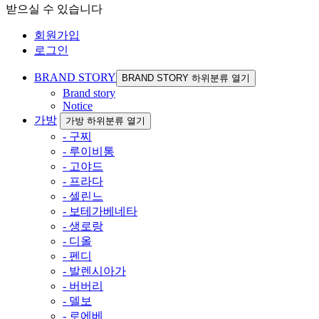
받으실 수 있습니다
회원가입
로그인
BRAND STORY
BRAND STORY 하위분류 열기
Brand story
Notice
가방
가방 하위분류 열기
- 구찌
- 루이비통
- 고야드
- 프라다
- 셀린느
- 보테가베네타
- 생로랑
- 디올
- 펜디
- 발렌시아가
- 버버리
- 델보
- 로에베