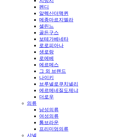
지방시
펜디
알렉산더맥퀸
메종마르지엘라
셀린느
골든구스
보테가베네타
로로피아나
생로랑
로에베
에르메스
그 외 브랜드
나이키
브루넬로쿠치넬리
에르메네질도제냐
더로우
의류
남성의류
여성의류
톰브라운
프리미엄의류
샤넬