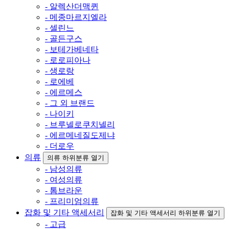
- 알렉산더맥퀸
- 메종마르지엘라
- 셀린느
- 골든구스
- 보테가베네타
- 로로피아나
- 생로랑
- 로에베
- 에르메스
- 그 외 브랜드
- 나이키
- 브루넬로쿠치넬리
- 에르메네질도제냐
- 더로우
의류
의류 하위분류 열기
- 남성의류
- 여성의류
- 톰브라운
- 프리미엄의류
잡화 및 기타 액세서리
잡화 및 기타 액세서리 하위분류 열기
- 고급