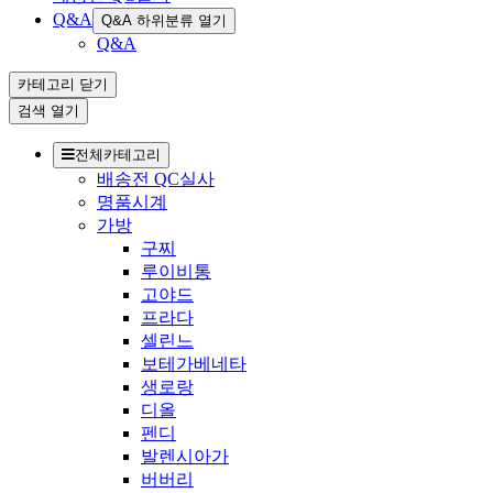
Q&A
Q&A 하위분류 열기
Q&A
카테고리
닫기
검색
열기
전체카테고리
배송전 QC실사
명품시계
가방
구찌
루이비통
고야드
프라다
셀린느
보테가베네타
생로랑
디올
펜디
발렌시아가
버버리