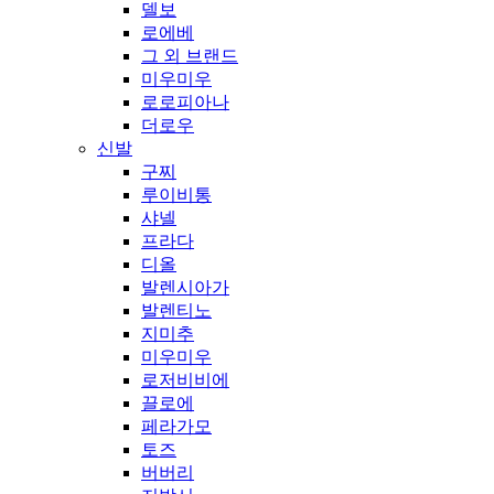
델보
로에베
그 외 브랜드
미우미우
로로피아나
더로우
신발
구찌
루이비통
샤넬
프라다
디올
발렌시아가
발렌티노
지미추
미우미우
로저비비에
끌로에
페라가모
토즈
버버리