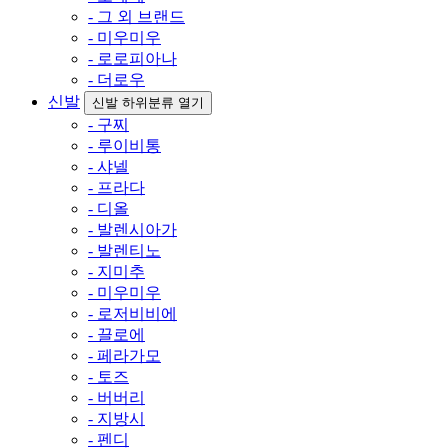
- 그 외 브랜드
- 미우미우
- 로로피아나
- 더로우
신발
신발 하위분류 열기
- 구찌
- 루이비통
- 샤넬
- 프라다
- 디올
- 발렌시아가
- 발렌티노
- 지미추
- 미우미우
- 로저비비에
- 끌로에
- 페라가모
- 토즈
- 버버리
- 지방시
- 펜디