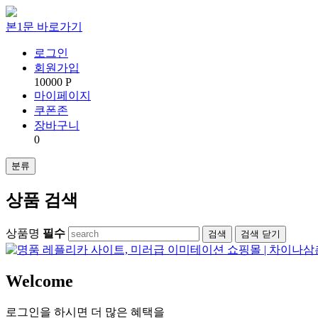
본1문 바로가기
로그인
회원가입
10000 P
마이페이지
쿠폰존
장바구니
0
분류
상품 검색
상품명
필수
검색
닫기
Welcome
로그인을 하시면 더 많은 혜택을