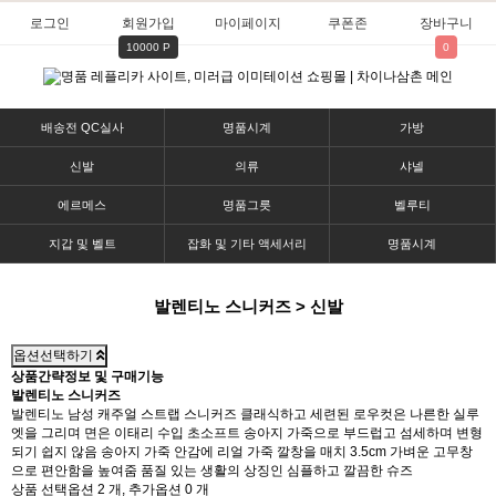
로그인
회원가입
마이페이지
쿠폰존
장바구니
10000 P
0
배송전 QC실사
명품시계
가방
신발
의류
샤넬
에르메스
명품그릇
벨루티
지갑 및 벨트
잡화 및 기타 액세서리
명품시계
발렌티노 스니커즈 > 신발
옵션선택하기
상품간략정보 및 구매기능
발렌티노 스니커즈
발렌티노 남성 캐주얼 스트랩 스니커즈 클래식하고 세련된 로우컷은 나른한 실루
엣을 그리며 면은 이태리 수입 초소프트 송아지 가죽으로 부드럽고 섬세하며 변형
되기 쉽지 않음 송아지 가죽 안감에 리얼 가죽 깔창을 매치 3.5cm 가벼운 고무창
으로 편안함을 높여줌 품질 있는 생활의 상징인 심플하고 깔끔한 슈즈
상품 선택옵션 2 개, 추가옵션 0 개